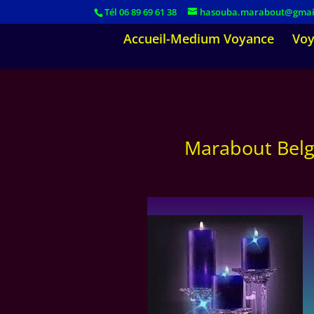
Tél 06 89 69 61 38
hasouba.marabout@gmai
Accueil-Medium Voyance
Voy
Marabout Belg