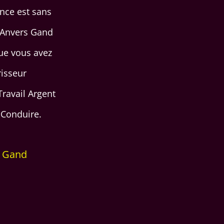
ance est sans
 Anvers Gand
que vous avez
isseur
Travail Argent
 Conduire.
s Gand