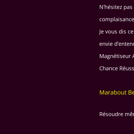
N’hésitez pas
complaisance
Je vous dis c
envie d’ente
Magnétiseur A
Chance Réuss
Marabout Be
Résoudre mêm