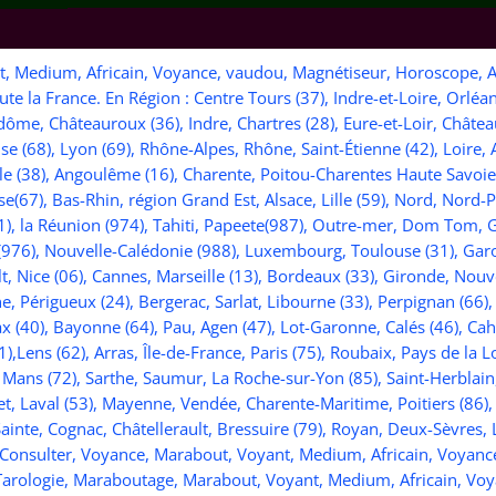
 Medium, Africain, Voyance, vaudou, Magnétiseur, Horoscope, As
e la France. En Région : Centre Tours (37), Indre-et-Loire, Orléan
dôme, Châteauroux (36), Indre, Chartres (28), Eure-et-Loir, Châte
e (68), Lyon (69), Rhône-Alpes, Rhône, Saint-Étienne (42), Loire
 (38), Angoulême (16), Charente, Poitou-Charentes Haute Savoie, e
(67), Bas-Rhin, région Grand Est, Alsace, Lille (59), Nord, Nord-
), la Réunion (974), Tahiti, Papeete(987), Outre-mer, Dom Tom, 
(976), Nouvelle-Calédonie (988), Luxembourg, Toulouse (31), Gar
lt, Nice (06), Cannes, Marseille (13), Bordeaux (33), Gironde, Nouv
, Périgueux (24), Bergerac, Sarlat, Libourne (33), Perpignan (66),
x (40), Bayonne (64), Pau, Agen (47), Lot-Garonne, Calés (46), Cah
,Lens (62), Arras, Île-de-France, Paris (75), Roubaix, Pays de la L
e Mans (72), Sarthe, Saumur, La Roche-sur-Yon (85), Saint-Herblain,
et, Laval (53), Mayenne, Vendée, Charente-Maritime, Poitiers (86),
 Sainte, Cognac, Châtellerault, Bressuire (79), Royan, Deux-Sèvres
 Consulter, Voyance, Marabout, Voyant, Medium, Africain, Voyanc
Tarologie, Maraboutage, Marabout, Voyant, Medium, Africain, Vo