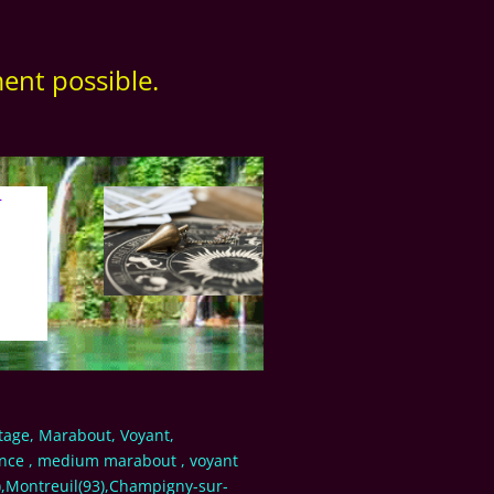
ent possible.
–
utage, Marabout, Voyant,
ance , medium marabout , voyant
5),Montreuil(93),Champigny-sur-