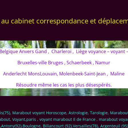
 au cabinet correspondance et déplacem
Belgique Anvers Gand , Charleroi , Liège voyance – voyant 
Bruxelles-ville Bruges , Schaerbeek , Namur
Anderlecht MonsLouvain, Molenbeek-Saint-Jean , Maline
Résoudre même les cas les plus désespérés.
ris(75), Marabout voyant Horoscope, Astrologie, Tarologie, Marabo
bout, Voyant,paris , voyant marabout Il de France , marabout voy
,Antony(92),Boulogne, Billancourt (92),Versailles(78), Argenteuil (9