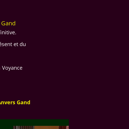
s Gand
initive.
ésent et du
m Voyance
Anvers Gand