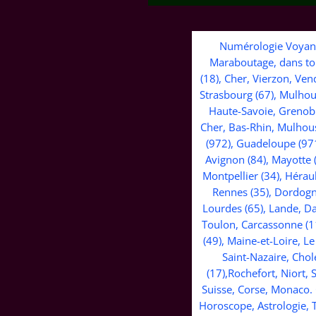
Numérologie Voyant,
Maraboutage, dans tout
(18), Cher, Vierzon, Ven
Strasbourg (67), Mulhous
Haute-Savoie, Grenoble
Cher, Bas-Rhin, Mulhouse
(972), Guadeloupe (971
Avignon (84), Mayotte 
Montpellier (34), Hérau
Rennes (35), Dordogne
Lourdes (65), Lande, Da
Toulon, Carcassonne (11)
(49), Maine-et-Loire, L
Saint-Nazaire, Chol
(17),Rochefort, Niort,
Suisse, Corse, Monaco.
Horoscope, Astrologie, 