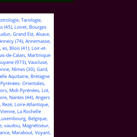
trologie, Tarologie,
s (45), Loiret, Bourges
audun, Grand Est, Alsace,
, Annecy (74), Annemasse,
s, Blois (41), Loir-et-
Pas-de-Calais, Martinique
Guyane (973), Vaucluse,
onne, Nîmes (30), Gard,
elle Aquitaine, Bretagne
 Pyrénées- Orientales,
ors, Midi-Pyrénées, Lot,
oire, Nantes (44), Angers
 Rezé, Loire-Atlantique,
 Vienne, La Rochelle
, Luxembourg, Belgique,
e, vaudou, Magnétiseur,
yance, Marabout, Voyant,