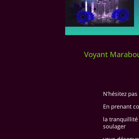
Voyant Marabou
N’hésitez pas
En prenant co
la tranquilli
soulager
vous désenvoû