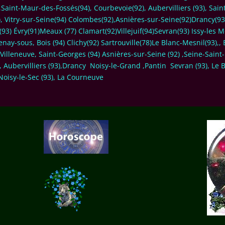
Saint-Maur-des-Fossés(94), Courbevoie(92), Aubervilliers (93), Saint
3), Vitry-sur-Seine(94) Colombes(92),Asnières-sur-Seine(92)Drancy(9
in(93) Évry(91)Meaux (77) Clamart(92)Villejuif(94)Sevran(93) Issy-les
tenay-sous, Bois (94) Clichy(92) Sartrouville(78)Le Blanc-Mesnil(93),
Villeneuve, Saint-Georges (94) Asnières-sur-Seine (92) ,Seine-Saint-
), Aubervilliers (93),Drancy Noisy-le-Grand ,Pantin Sevran (93), Le 
oisy-le-Sec (93), La Courneuve